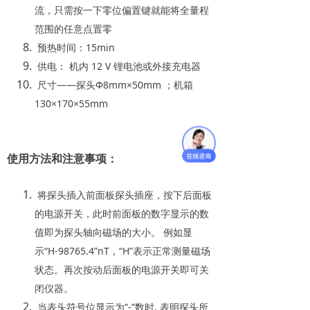
流，只需按一下零位偏置键就能将全量程
范围的任意点置零
预热时间：15min
供电： 机内 12 V 锂电池或外接充电器
尺寸——探头Φ8mm×50mm ；机箱
130×170×55mm
使用方法和注意事项：
将探头插入前面板探头插座，按下后面板
的电源开关，此时前面板的数字显示的数
值即为探头轴向磁场的大小。
例如显
示“H-98765.4”nT，“H”表示正常测量磁场
状态。再次按动后面板的电源开关即可关
闭仪器。
当表头符号位显示为“-”数时, 表明探头所