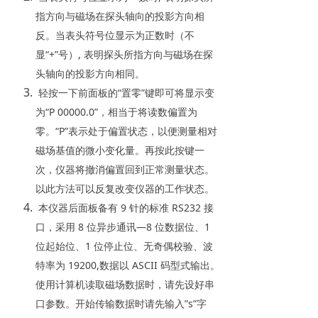
指方向与磁场在探头轴向的投影方向相
反。当表头符号位显示为正数时（不
显“+”号）, 表明探头所指方向与磁场在探
头轴向的投影方向相同。
轻按一下前面板的“置零”键即可将显示变
为“P 00000.0”，相当于将读数偏置为
零。“P”表示处于偏置状态，以便测量相对
磁场基值的微小变化量。再按此按键一
次，仪器将撤消偏置回到正常测量状态。
以此方法可以反复改变仪器的工作状态。
本仪器后面板备有 9 针的标准 RS232 接
口，采用 8 位异步通讯—8 位数据位、1
位起始位、1 位停止位、无奇偶校验、波
特率为 19200,数据以 ASCII 码型式输出。
使用计算机读取磁场数据时，请先设好串
口参数。开始传输数据时请先输入”s”字