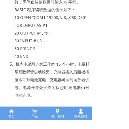
符，需停止传输数据时输入”q”字符。
BASIC 程序读取数据的例子如下：
10 OPEN
“
COM1:19200,N,8, ,CS0,DS0
”
FOR INPUT AS #1
20 OUTPUT #1,
“
s
”
30 INPUT #1,S
30 PRINT S
40 END
机内电池可连续工作约
15
个小时，电量耗
尽后数码管自动熄灭，充电器
插入后面板插
座即可对电池充电，充电器可同时向仪器供
电。电源开关处于关闭
状态时充电器仍对
电池充电。
낀
낙
넹
넙
首页
产品
关于我们
联系我们
应用实例：