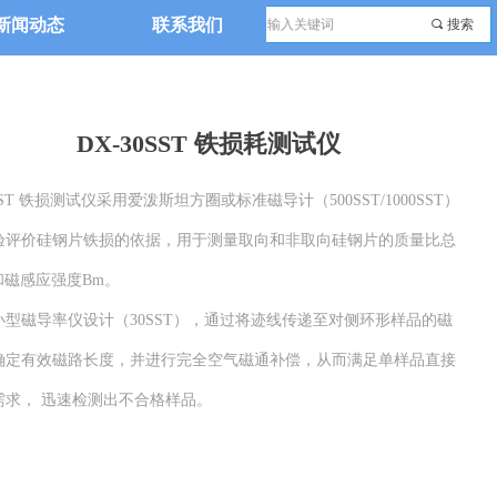
新闻动态
联系我们
끠
搜索
DX-30SST 铁损耗测试仪
0SST 铁损测试仪采用爱泼斯坦方圈或标准磁导计（500SST/1000SST）
验评价硅钢片铁损的依据，用于测量取向和非取向硅钢片的质量比总
和磁感应强度Bm。
小型磁导率仪设计（30SST），通过将迹线传递至对侧环形样品的磁
确定有效磁路长度，并进行完全空气磁通补偿，从而满足单样品直接
需求， 迅速检测出不合格样品。