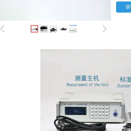
获
ꁆ
ꁇ