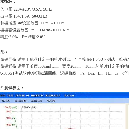
技术指标：
入电压:2
20V±20V/0.5A, 50Hz
出电压:15V/1.5A (50/60Hz)
和磁感应Bm设置范围:500mT~1900mT
磁磁强设置范围Hm: 100A/m~10000A/m
s精度:2.0%，Bm精度:2.0%
选配：
路磁导仪:适用于成品硅定子的单片测试。可直接在P1.5/50下测试，准确度
路磁通仪:适用于长度150mm以上、宽度20mm ~ 30mm的单片硅定子的
X-30SST测试软件:实现磁滞回线、退磁曲线、Ps、Bm、Br、Hc、ua、δ
软件测试界面：