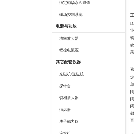
恒定磁场永久磁铁
磁场控制系统
D
电源与功放
功率放大器
硬
程控电流源
其它配套仪器
充磁机/退磁机
单
探针台
闭
锁相放大器
恒温器
质子磁力仪
冷水机