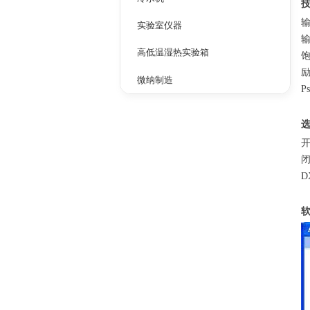
输
实验室仪器
输
高低温湿热实验箱
饱
励
微纳制造
P
开
闭
D