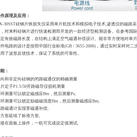
工作原理及应用：
X-30SST硅钢片铁损失仪采用单片机技术和模拟电子技术,渗透仪的磁
业，对来料硅钢片进行快速检测而开发的一款经济型检测设备。在参考国
确定有效磁路长度，在结构上满足空气磁通补偿设计。能非常方便地对单
件电路的设计是按照中国行业标准(GB / 3655-2000)，通过实时采样
采用了波形反馈技术，保证了系统的可靠性。
功能：
定向和非定向硅钢的闭路磁通仪的精确测量
片定子P1.5/50开路磁导仪损耗测量
环测量可以锁定磁感应Bm，然后测量Ps;
闭环测量可以锁定励磁磁强度Hm，然后测量磁感应Bm;
闭路磁通计实现零磁通补偿;
微方形延续了标准方形;
直接在面板上操作，一机可完成设定值测试;