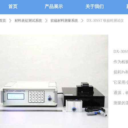
首页
产品展示
关于我们
首页
ꄲ
材料表征测试系统
ꄲ
软磁材料测量系统
ꄲ
DX-30SST 铁损耗测试仪
DX-3
作为检
损耗Ps
它采用
通源，
测量的