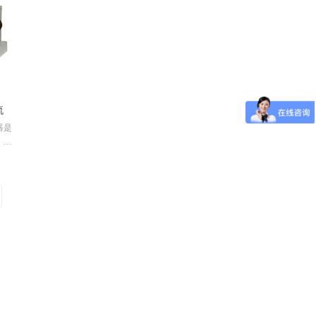
度在
快速的
温器
的温
。
流
器是
，可
好或
温冷
管经
恒温
管进
中，
传感
样品
出气
体回
。该
装入