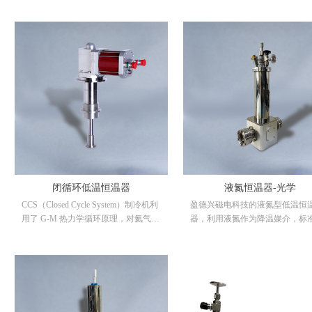
中所需的高压氦气，通过柔性金属氦
中所需的高压氦气，通过柔性金
气管线传输至冷头，压缩的氦气在冷
气管线传输至冷头，压缩的氦气
头内膨胀制冷，膨胀后的低压氦气返
头内膨胀制冷，膨胀后的低压氦
回压缩机，重复循环。制冷机包括两
回压缩机，重复循环。制冷机包
级冷台，一级冷台用于冷却样品周围
级冷台，一级冷台用于冷却样品
的防热辐射屏，二级冷台用于冷却样
的防热辐射屏，二级冷台用于冷
品。盈德兴磁电科技所提供的 4K 闭
品。厦门盈德兴磁电科技有限公
循环低温恒温器是以国内和国外公司
提供的 10K 闭循环低温恒温器是
生产的G-M 制冷机为依托的可变温低
内和国外公司生产的 G-M 制冷
温平台，配合高精度控温仪使用，可
托的可变温低温平台，配合高精
在整个温度范围内对样品进行精确控
温仪使用，可在整个温度区间内
温，操作简单，使用维护成本低。主
品进行精确控温，操作简单，使
要用于低温、真空环境下的磁学测
护成本低。主要用于低温、真空
闭循环低温恒温器
液氮恒温器-光学
量、光学测量、光电反应、光反射、
下的磁学测量、光学测量、光电
CCS（Closed Cycle System）制冷机利
盈德兴磁电科技的液氮型低温恒
荧光和磁阻等试验。
应、光反射、荧光和磁阻等试验
用了 G-M 热力学循环原理，对氦气进
器，利用液氮作为降温媒介，标
行压缩和膨胀，压缩机提供循环过程
温器可实现快速降温至液氮温度
中所需的高压氦气，通过柔性金属氦
20min），其工作原理是在恒温
气管线传输至冷头，压缩的氦气在冷
液氮腔内装入液氮，通过调整控
头内膨胀制冷，膨胀后的低压氦气返
与冷指的间隙来保持冷指的漏热
回压缩机，重复循环。制冷机包括两
在一定值上，再通过自主研发的
级冷台，一级冷台用于冷却样品周围
仪，通过其内部的模糊控制系统