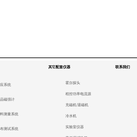
行精确控温，操作简单，使用维护成
样品，恒温器的整体设计为紧凑
本低。主要用于低温、真空环境下的
与盈德兴生产的磁铁与支架相互
磁学测量、光学测量、光电反应、光
合，便于放入到磁场中，同时能
反射、荧光和磁阻等试验。
得较大磁场。
其它配套仪器
联系我们
霍尔探头
效应系统
程控功率电流源
样品磁强计
充磁机/退磁机
材料测量系统
冷水机
实验室仪器
分布测试系统