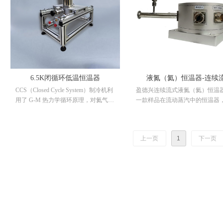
的防热辐射屏，二级冷台用于冷却样
整加热输出功率，使恒温器的温
品。盈德兴磁电科技有限公司所提供
80K-600K 之间快速变温，并能
的闭循环低温恒温器是以国内和国外
稳定到某一设定值上，另外，恒
公司生产的GM制冷机为依托的可变温
如果加装降压选件，可将恒温器
低温平台，配合高精度控温仪使用，
度降低至 65K，并稳定在 65K 上
可在整个温度范围内对样品进行精确
控温，操作简单，使用维护成本低。
主要用于低温、真空环境下的磁学测
6.5K闭循环低温恒温器
液氮（氦）恒温器-连续
量、光学测量、光电反应、光反射、
CCS（Closed Cycle System）制冷机利
盈德兴连续流式液氮（氦）恒温
荧光和磁阻等试验。
用了 G-M 热力学循环原理，对氦气进
一款样品在流动蒸汽中的恒温器
行压缩和膨胀，压缩机提供循环过程
以有效地应对难以热锚、导热不
中所需的高压氦气，通过柔性金属氦
者是形状不规则的的样品进行降
气管线传输至冷头，压缩的氦气在冷
却。使用时，低压的冷媒从输液
上一页
1
下一页
头内膨胀制冷，膨胀后的低压氦气返
进液口进入到恒温内部，再经过
回压缩机，重复循环。制冷机包括两
器内部预先铺设的低温漏热毛细
级冷台，一级冷台用于冷却样品周围
入到恒温器内部的蒸发放大器当
的防热辐射屏，二级冷台用于冷却样
在蒸发器上安装有加热器和温度
品。盈德兴磁电科技有限公司所提供
器，经过控温以后的蒸汽喷射到
的 6.5K 闭循环低温恒温器是以国内和
腔内。冷却过样品后的蒸汽通过
国外公司生产的 G-M 制冷机为依托的
口排入到大气当中或者排入到气
可变温低温平台，配合高精度控温仪
收装置中，实现气体的二次利用
使用，可在整个温度范围内对样品进
种连续流恒温器设计依然是顶端