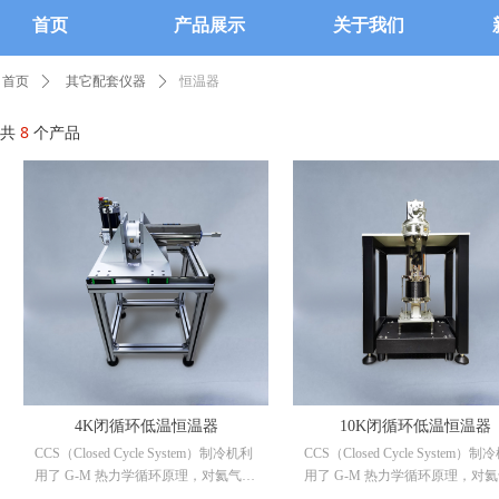
首页
产品展示
关于我们
恒温器
首页
ꄲ
其它配套仪器
ꄲ
共
8
个产品
4K闭循环低温恒温器
10K闭循环低温恒温器
CCS（Closed Cycle System）制冷机利
CCS（Closed Cycle System）制
用了 G-M 热力学循环原理，对氦气进
用了 G-M 热力学循环原理，对
行压缩和膨胀，压缩机提供循环过程
行压缩和膨胀，压缩机提供循环