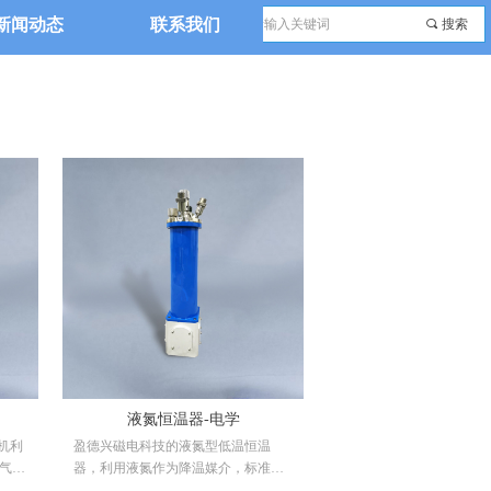
新闻动态
联系我们
끠
搜索
液氮恒温器-电学
冷机利
盈德兴磁电科技的液氮型低温恒温
氦气进
器，利用液氮作为降温媒介，标准恒
过程
温器可实现快速降温至液氮温度（约