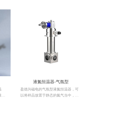
属氦
20min），其工作原理是在恒温器内部
在冷
液氮腔内装入液氮，通过调整控温塞
气返
与冷指的间隙来保持冷指的漏热稳定
括两
在一定值上，再通过自主研发的控温
周围
仪，通过其内部的模糊控制系统，调
却样
整加热输出功率，使恒温器的温度在
司所
80K-600K 之间快速变温，并能快速的
以国
稳定到某一设定值上，另外，恒温器
机为依
如果加装降压选件，可将恒温器的温
度控
度降低至65K，并稳定在65K上。
对样
用维
环境
液氮恒温器-气氛型
反
温
盈德兴磁电的气氛型液氮恒温器，可
。
准恒
以将样品放置于静态的氦气当中，使
（约
样品本身可以充分冷却，这种设计方
器内部
案可以对导热率差、不易热锚的样品
温塞
均匀冷却（eg：液体、粉末、以及一
稳定
些形状不规则的样品）
控温
，调