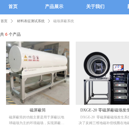
首页
产品展示
关于我们
磁场屏蔽系统
首页
ꄲ
材料表征测试系统
ꄲ
共
6
个产品
磁屏蔽筒
DXGE-20 零磁屏蔽磁场发
磁屏蔽筒的功能主要是用于屏蔽以地
DXGE-20 零磁屏蔽磁场发生系
统
球磁场为主的环境磁场，实现屏蔽后
决了亥姆三维地磁补偿线圈在地
可在屏蔽筒内部形成一个近零磁（在
屏蔽时无法屏蔽地磁的实时波动