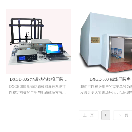
空气中的磁感应强度低于1nT）的空
题，使磁场屏蔽效果达到一个更
间。满足高端用户对近零磁环境的需
水平（小于1nT)，在配备高精度
要和要求，该屏蔽筒外形美观、重量
门计及高精度线性电源与三维等
轻、使用方便、性价比高，适用于党
姆霍兹线圈的情况下，能够达到
政军机关、部队、科研、高校等单
（0-100000nT)磁场的范围内，
位。
X,Y,Z的磁场产生可以精确到1nT
节步进也可精确到1nT。
DXGE-30S 地磁动态模拟屏蔽系
DXGE-500 磁场屏蔽房
DXGE-30S 地磁动态模拟屏蔽系统可
我们可以根据用户的需要单独为
统
以稳定有效的产生与地磁磁场方向相
发设计更大零磁场环境，以便您
反的对等高精度磁场，系统可以实时
有足够大零场环境下开展您的无
抵消地磁场的磁场波动，从而在地磁
验项目,除标准坡镆合金外，我们
环境下产生10nT的零磁环境, 如在屏蔽
生产各类非晶软磁材料、纳米晶
上一页
1
下一页
房或屏蔽筒内可以产生1nT或0.1nT的
磁材料，可在零磁腔内加入样品
梯度磁场，系统也可以随意在三维分
或加入线圈产生一定磁场测试被
量上产生任意设定的磁场用于科学实
的物理效应。