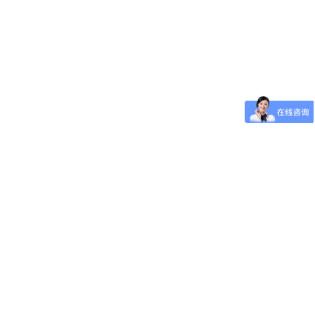
场衰减。多层零高斯腔内，环境磁场
和地球地磁场（0.25至0.65高斯）均可
以衰减至毫高斯水平。