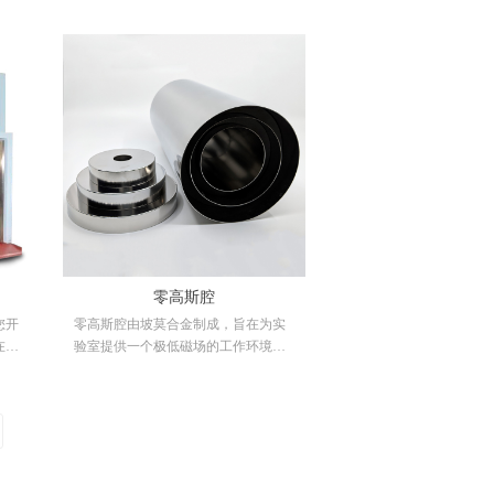
高的
问题，使磁场屏蔽效果达到一个更高
磁通
的水平（小于1nT)，在配备高精度磁
径亥
通门计及高精度线性电源与三维等径
在
亥姆霍兹线圈的情况下，能够达到在
三分量
（0-100000nT)磁场的范围内，三分量
，调
X,Y,Z的磁场产生可以精确到1nT，调
节步进也可精确到1nT，使科研,军工,
医疗等众多领域的产品制作和实验极
具意义，已被广泛应用。
零高斯腔
您开
零高斯腔由坡莫合金制成，旨在为实
在拥
验室提供一个极低磁场的工作环境。
磁实
零高斯腔采用了分层设计，当两个或
还可
更多同心间隔的磁屏蔽层串联使用
体软
（一个位于另一个内部）并磁隔离
测试
时，外部磁场的衰减会成倍增加。这
测物
种连续屏蔽层的倍增效应比具有相同
总壁厚的单个屏蔽层提供了更大的磁