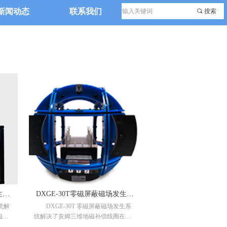
新闻动态
联系我们
끠
搜索
生系
DXGE-30T零磁屏蔽磁场发生系
统解
DXGE-30T 零磁屏蔽磁场发生系
统
磁场
统解决了亥姆三维地磁补偿线圈在地
问
磁场屏蔽时无法屏蔽地磁的实时波动