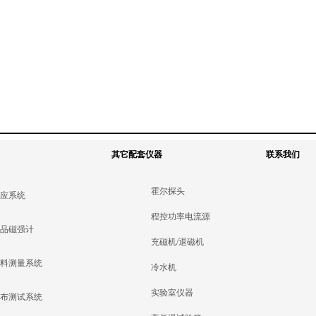
其它配套仪器
联系我们
霍尔探头
效应系统
程控功率电流源
样品磁强计
充磁机/退磁机
材料测量系统
冷水机
实验室仪器
分布测试系统